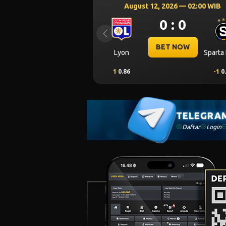
2, 2026 — 02:00 WIB
August 12, 2026 — 01:30 W
0 : 0
0 : 0
Previous
BET NOW
BET NOW
SK Sturm
Sparta Praha
Fe
Graz
-1
0.96
-0.5
0.95
TELEGRA
Daftar
Login