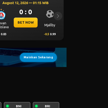
August 11, 2026 — 22:59 WIB
August 7, 202
0 : 0
2 
Next
BET NOW
BET
Union Saint-
do Glimt
e-Liverpool
Gilloise
.75
0.82
-0.75
1.00
0.75
0.47
Mainkan Sekarang