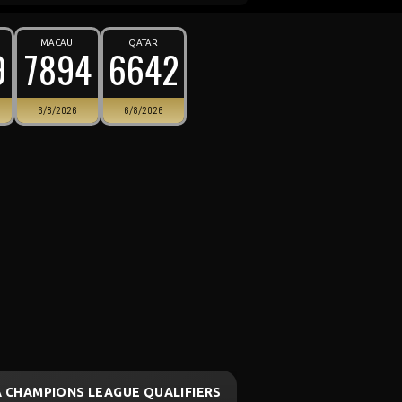
MACAU
QATAR
9
7894
6642
6/8/2026
6/8/2026
FA CHAMPIONS LEAGUE QUALIFIERS
E-FOOTBALL F24 EL